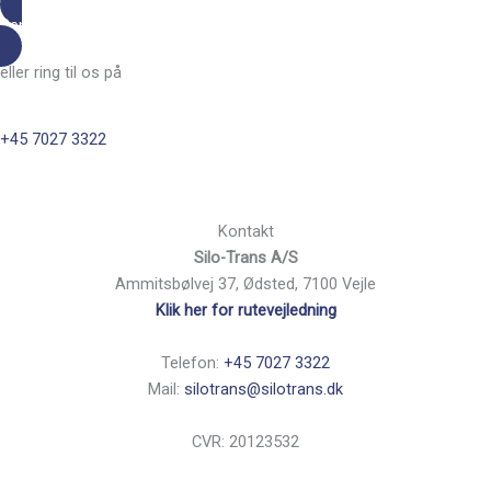
Send os en mail
eller ring til os på
+45 7027 3322
Kontakt
Silo-Trans A/S
Ammitsbølvej 37, Ødsted, 7100 Vejle
Klik her for rutevejledning
Telefon:
+45 7027 3322
Mail:
silotrans@silotrans.dk
CVR: 20123532