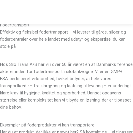
Gå
til
indholdet
Fodertransport
Effektiv og fleksibel fodertransport – vi leverer til gårde, siloer og
fodercentraler over hele landet med udstyr og ekspertise, du kan
stole på.
Hos Silo Trans A/S har vi i over 50 år været en af Danmarks førende
aktører inden for fodertransport i silotankvogne. Vi er en GMP+
FSA-certificeret virksomhed, hvilket betyder, at hele vores
transportkæde – fra klargøring og lastning til levering – er underlagt
klare krav til hygiejne, kvalitet og sporbarhed. Uanset opgavens
størrelse eller kompleksitet kan vi tilbyde en løsning, der er tilpasset
dine behov.
Eksempler på foderprodukter vi kan transportere
Har du et produkt, der ikke er nævnt her? Så kontakt os – vi tilpasser